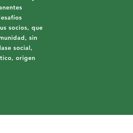
anentes
esafíos
sus socios, que
munidad, sin
lase social,
tico, origen