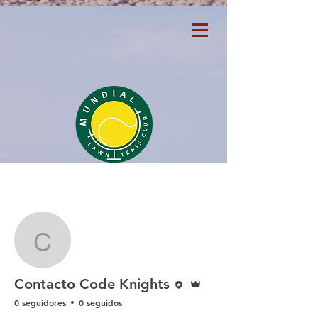
Más acciones
Seguir
Contacto Code Knights
Editor
Administrador
Contacto Code Knights
0 seguidores
0 seguidos