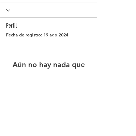
Perfil
Fecha de registro: 19 ago 2024
Aún no hay nada que
mostrar aquí
Cuando este miembro agregue
información sobre sí mismo, podrás
verla aquí.
Términos y
Condiciones
Política de