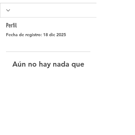
Perfil
Fecha de registro: 18 dic 2025
Aún no hay nada que
mostrar aquí
Cuando este miembro agregue
información sobre sí mismo, podrás
verla aquí.
Términos y
Condiciones
Política de