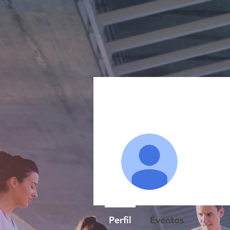
hahah
0
seguido
Perfil
Eventos