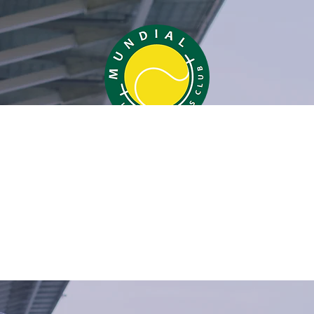
a yayaya
res
0
seguidos