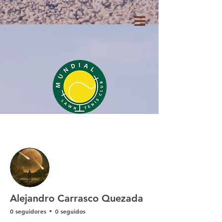
Más acciones
Seguir
Alejandro Carrasco Quezada
0 seguidores
0 seguidos