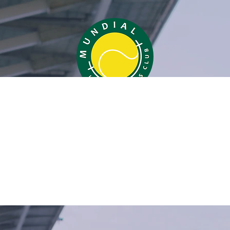
obal Rozas
res
0
seguidos