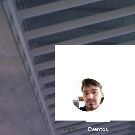
crist
0
seguido
Perfil
Eventos